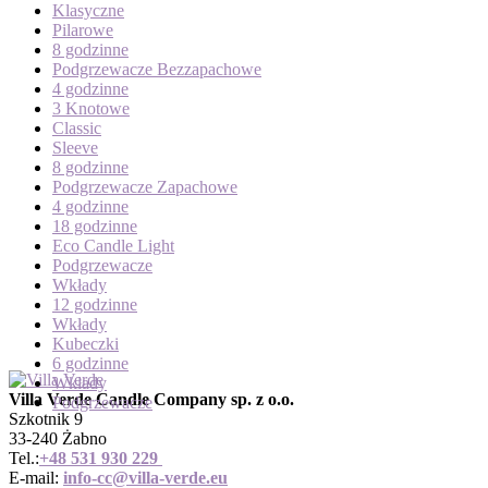
Klasyczne
Pilarowe
8 godzinne
Podgrzewacze Bezzapachowe
4 godzinne
3 Knotowe
Classic
Sleeve
8 godzinne
Podgrzewacze Zapachowe
4 godzinne
18 godzinne
Eco Candle Light
Podgrzewacze
Wkłady
12 godzinne
Wkłady
Kubeczki
6 godzinne
Wkłady
Villa Verde Candle Company sp. z o.o.
Podgrzewacze
Szkotnik 9
33-240 Żabno
Tel.:
+
48 531 930 229
E-mail:
info-cc@villa-verde.eu