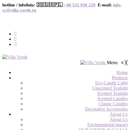
hotline / infolinia: 🇩🇪🇺🇸🇵🇱
+48 531 930 229
E-mail:
info-
cc@villa-verde.eu
Menu
≡
╳
Home
Products
Eco Candle Light
Unscented Tealight
Scented Tealight
Scented Candles
Classic Candles
Decorative Accessories
About Us
About Us
Environmental impact
OUR VISION & GOALS