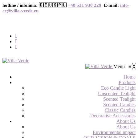
hotline / infolinia: 🇩🇪🇺🇸🇵🇱
+48 531 930 229
E-mail:
info-
cc@villa-verde.eu
Menu
≡
╳
Home
Products
Eco Candle Light
Unscented Tealight
Scented Tealight
Scented Candles
Classic Candles
Decorative Accessories
About Us
About Us
Environmental impact
OUR VISION & GOALS