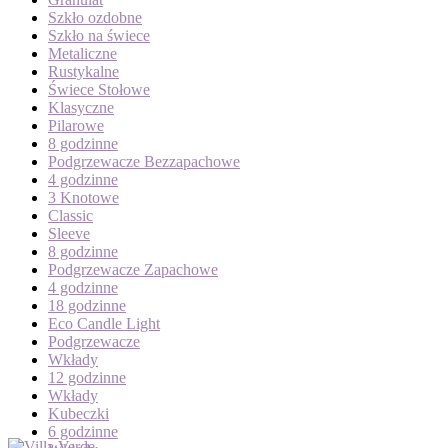
Szkło ozdobne
Szkło na świece
Metaliczne
Rustykalne
Świece Stołowe
Klasyczne
Pilarowe
8 godzinne
Podgrzewacze Bezzapachowe
4 godzinne
3 Knotowe
Classic
Sleeve
8 godzinne
Podgrzewacze Zapachowe
4 godzinne
18 godzinne
Eco Candle Light
Podgrzewacze
Wkłady
12 godzinne
Wkłady
Kubeczki
6 godzinne