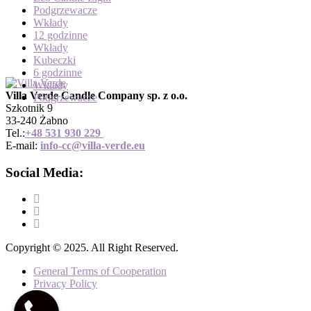
Podgrzewacze
Wkłady
12 godzinne
Wkłady
Kubeczki
6 godzinne
Wkłady
Villa Verde Candle Company sp. z o.o.
Podgrzewacze
Szkotnik 9
33-240 Żabno
Tel.:
+
48 531 930 229
E-mail:
info-cc@villa-verde.eu
Social Media:
Copyright © 2025. All Right Reserved.
General Terms of Cooperation
Privacy Policy