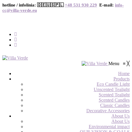
hotline / infolinia: 🇩🇪🇺🇸🇵🇱
+48 531 930 229
E-mail:
info-
cc@villa-verde.eu
Menu
≡
╳
Home
Products
Eco Candle Light
Unscented Tealight
Scented Tealight
Scented Candles
Classic Candles
Decorative Accessories
About Us
About Us
Environmental impact
OUR VISION & GOALS