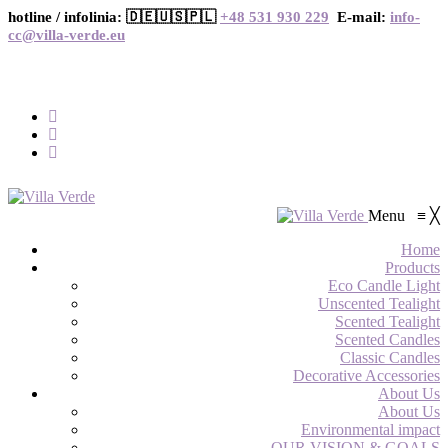
hotline / infolinia: 🇩🇪🇺🇸🇵🇱
+48 531 930 229
E-mail:
info-
cc@villa-verde.eu
Menu
≡
╳
Home
Products
Eco Candle Light
Unscented Tealight
Scented Tealight
Scented Candles
Classic Candles
Decorative Accessories
About Us
About Us
Environmental impact
OUR VISION & GOALS