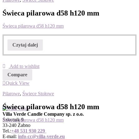
Świeca pilarowa d58 h120 mm
Świeca pilarowa d58 h120 mm
Czytaj dalej
Add to wishlist
Compare
Quick View
Pilarowe
,
Świece Stołowe
Świeca pilarowa d58 h120 mm
Villa Verde Candle Company sp. z o.o.
Szkotnik 9
Świeca pilarowa d58 h120 mm
33-240 Żabno
Tel.:
+
48 531 930 229
E-mail:
info-cc@villa-verde.eu