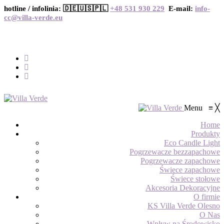
hotline / infolinia: 🇩🇪🇺🇸🇵🇱
+48 531 930 229
E-mail:
info-
cc@villa-verde.eu
Menu
≡
╳
Home
Produkty
Eco Candle Light
Pogrzewacze bezzapachowe
Pogrzewacze zapachowe
Świece zapachowe
Świece stołowe
Akcesoria Dekoracyjne
O firmie
KS Villa Verde Olesno
O Nas
Wpływ na Środowisko