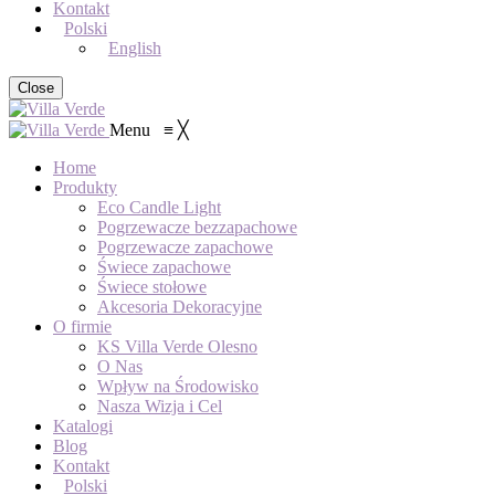
Kontakt
Polski
English
Close
Menu
≡
╳
Home
Produkty
Eco Candle Light
Pogrzewacze bezzapachowe
Pogrzewacze zapachowe
Świece zapachowe
Świece stołowe
Akcesoria Dekoracyjne
O firmie
KS Villa Verde Olesno
O Nas
Wpływ na Środowisko
Nasza Wizja i Cel
Katalogi
Blog
Kontakt
Polski