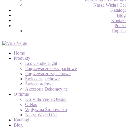
Nasza Wizja i Cel
Katalogi
Blog
Kontakt
Polski
English
Home
Produkty
Eco Candle Light
Pogrzewacze bezzapachowe
Pogrzewacze zapachowe
Świece zapachowe
Świece stołowe
Akcesoria Dekoracyjne
O firmie
KS Villa Verde Olesno
O Nas
Wpływ na Środowisko
Nasza Wizja i Cel
Katalogi
Blog