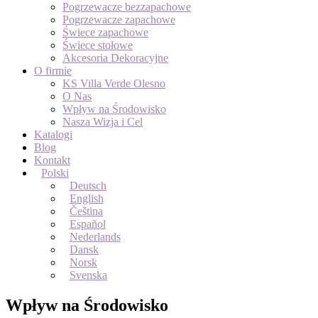
Pogrzewacze bezzapachowe
Pogrzewacze zapachowe
Świece zapachowe
Świece stołowe
Akcesoria Dekoracyjne
O firmie
KS Villa Verde Olesno
O Nas
Wpływ na Środowisko
Nasza Wizja i Cel
Katalogi
Blog
Kontakt
Polski
Deutsch
English
Čeština
Español
Nederlands
Dansk
Norsk
Svenska
Wpływ na Środowisko