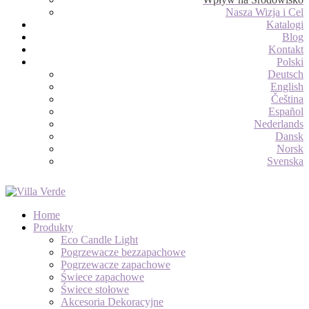
Nasza Wizja i Cel
Katalogi
Blog
Kontakt
Polski
Deutsch
English
Čeština
Español
Nederlands
Dansk
Norsk
Svenska
Home
Produkty
Eco Candle Light
Pogrzewacze bezzapachowe
Pogrzewacze zapachowe
Świece zapachowe
Świece stołowe
Akcesoria Dekoracyjne