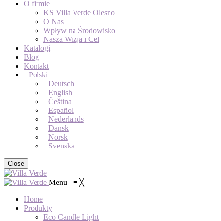
O firmie
KS Villa Verde Olesno
O Nas
Wpływ na Środowisko
Nasza Wizja i Cel
Katalogi
Blog
Kontakt
Polski
Deutsch
English
Čeština
Español
Nederlands
Dansk
Norsk
Svenska
Close
Menu
≡
╳
Home
Produkty
Eco Candle Light