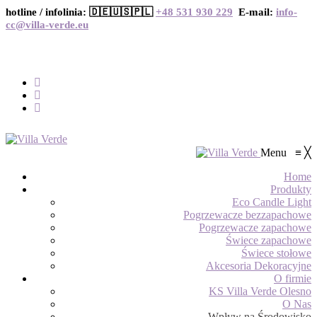
hotline / infolinia: 🇩🇪🇺🇸🇵🇱
+48 531 930 229
E-mail:
info-
cc@villa-verde.eu
Menu
≡
╳
Home
Produkty
Eco Candle Light
Pogrzewacze bezzapachowe
Pogrzewacze zapachowe
Świece zapachowe
Świece stołowe
Akcesoria Dekoracyjne
O firmie
KS Villa Verde Olesno
O Nas
Wpływ na Środowisko