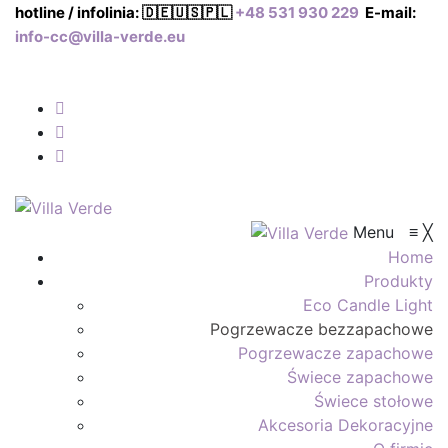
hotline / infolinia: 🇩🇪🇺🇸🇵🇱
+48 531 930 229
E-mail:
info-cc@villa-verde.eu
Menu
≡
╳
Home
Produkty
Eco Candle Light
Pogrzewacze bezzapachowe
Pogrzewacze zapachowe
Świece zapachowe
Świece stołowe
Akcesoria Dekoracyjne