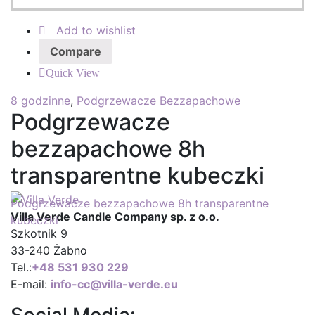
Add to wishlist
Compare
Quick View
8 godzinne
,
Podgrzewacze Bezzapachowe
Podgrzewacze
bezzapachowe 8h
transparentne kubeczki
Podgrzewacze bezzapachowe 8h transparentne
Villa Verde Candle Company sp. z o.o.
kubeczki
Szkotnik 9
33-240 Żabno
Tel.:
+
48 531 930 229
E-mail:
info-cc@villa-verde.eu
Social Media: