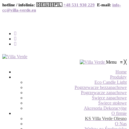
hotline / infolinia: 🇩🇪🇺🇸🇵🇱
+48 531 930 229
E-mail:
info-
cc@villa-verde.eu
Menu
≡
╳
Home
Produkty
Eco Candle Light
Pogrzewacze bezzapachowe
Pogrzewacze zapachowe
Świece zapachowe
Świece stołowe
Akcesoria Dekoracyjne
O firmie
KS Villa Verde Olesno
O Nas
Wpływ na Środowisko