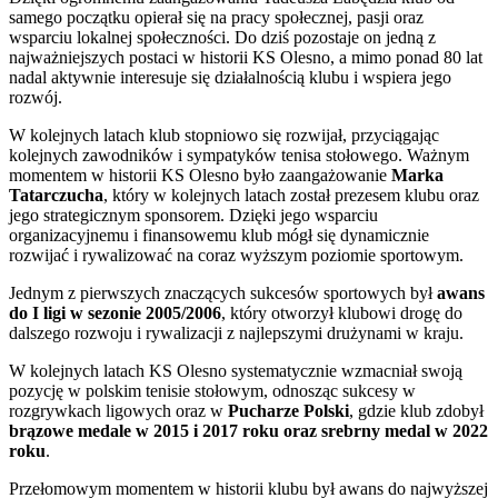
samego początku opierał się na pracy społecznej, pasji oraz
wsparciu lokalnej społeczności. Do dziś pozostaje on jedną z
najważniejszych postaci w historii KS Olesno, a mimo ponad 80 lat
nadal aktywnie interesuje się działalnością klubu i wspiera jego
rozwój.
W kolejnych latach klub stopniowo się rozwijał, przyciągając
kolejnych zawodników i sympatyków tenisa stołowego. Ważnym
momentem w historii KS Olesno było zaangażowanie
Marka
Tatarczucha
, który w kolejnych latach został prezesem klubu oraz
jego strategicznym sponsorem. Dzięki jego wsparciu
organizacyjnemu i finansowemu klub mógł się dynamicznie
rozwijać i rywalizować na coraz wyższym poziomie sportowym.
Jednym z pierwszych znaczących sukcesów sportowych był
awans
do I ligi w sezonie 2005/2006
, który otworzył klubowi drogę do
dalszego rozwoju i rywalizacji z najlepszymi drużynami w kraju.
W kolejnych latach KS Olesno systematycznie wzmacniał swoją
pozycję w polskim tenisie stołowym, odnosząc sukcesy w
rozgrywkach ligowych oraz w
Pucharze Polski
, gdzie klub zdobył
brązowe medale w 2015 i 2017 roku oraz srebrny medal w 2022
roku
.
Przełomowym momentem w historii klubu był awans do najwyższej