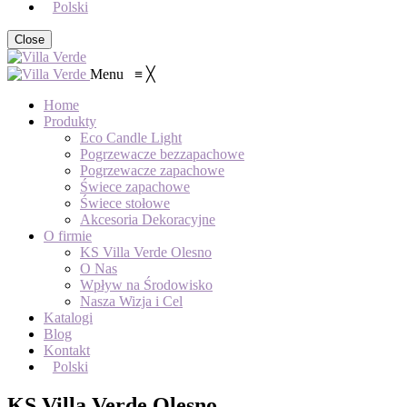
Polski
Close
Menu
≡
╳
Home
Produkty
Eco Candle Light
Pogrzewacze bezzapachowe
Pogrzewacze zapachowe
Świece zapachowe
Świece stołowe
Akcesoria Dekoracyjne
O firmie
KS Villa Verde Olesno
O Nas
Wpływ na Środowisko
Nasza Wizja i Cel
Katalogi
Blog
Kontakt
Polski
KS Villa Verde Olesno