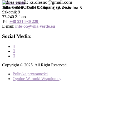
Adres email:
ks.olesno@gmail.com
Adres Sali
Villa Verde Candle Company sp. z o.o.
: 33-210 Olesno, ul. Szkolna 5
Szkotnik 9
33-240 Żabno
Tel.:
+
48 531 930 229
E-mail:
info-cc@villa-verde.eu
Social Media:
Copyright © 2025. All Right Reserved.
Polityka prywatności
Ogólne Warunki Współpracy