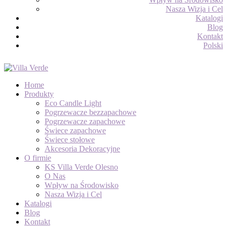
Nasza Wizja i Cel
Katalogi
Blog
Kontakt
Polski
Home
Produkty
Eco Candle Light
Pogrzewacze bezzapachowe
Pogrzewacze zapachowe
Świece zapachowe
Świece stołowe
Akcesoria Dekoracyjne
O firmie
KS Villa Verde Olesno
O Nas
Wpływ na Środowisko
Nasza Wizja i Cel
Katalogi
Blog
Kontakt