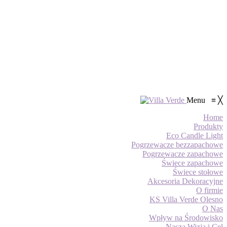
Menu
≡
╳
Home
Produkty
Eco Candle Light
Pogrzewacze bezzapachowe
Pogrzewacze zapachowe
Świece zapachowe
Świece stołowe
Akcesoria Dekoracyjne
O firmie
KS Villa Verde Olesno
O Nas
Wpływ na Środowisko
Nasza Wizja i Cel