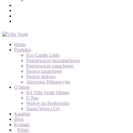
Home
Produkty
Eco Candle Light
Pogrzewacze bezzapachowe
Pogrzewacze zapachowe
Świece zapachowe
Świece stołowe
Akcesoria Dekoracyjne
O firmie
KS Villa Verde Olesno
O Nas
Wpływ na Środowisko
Nasza Wizja i Cel
Katalogi
Blog
Kontakt
Polski