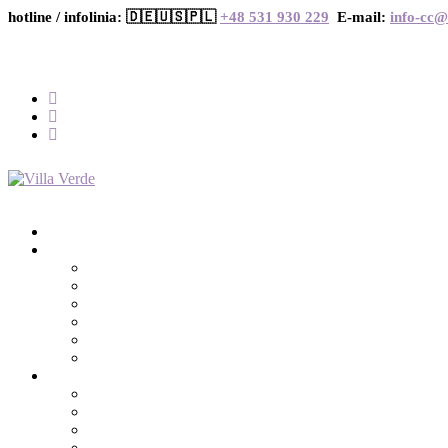
hotline / infolinia: 🇩🇪🇺🇸🇵🇱
+48 531 930 229
E-mail:
info-cc@