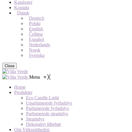
Kataloger
Kontakt
Dansk
Deutsch
Polski
English
Čeština
Español
Nederlands
Norsk
Svenska
Close
Menu
≡
╳
Home
Produkter
Eco Candle Light
Uparfumerede fyrfadslys
Parfumerede fyrfadslys
Parfumerede stearinlys
Stearinlys
Dekorativt tilbehør
Om Virksomheden