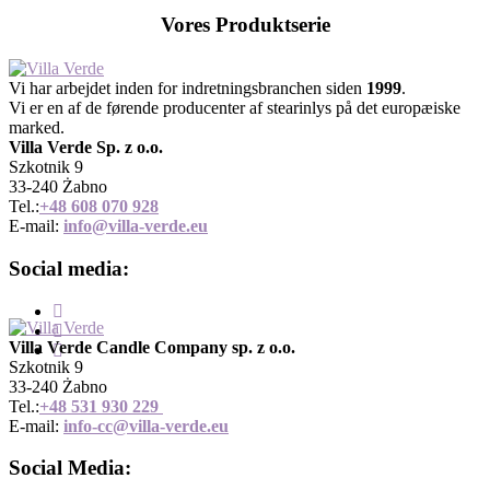
Vores Produktserie
Vi har arbejdet inden for indretningsbranchen siden
1999
.
Vi er en af de førende producenter af stearinlys på det europæiske
marked.
Villa Verde Sp. z o.o.
Szkotnik 9
33-240 Żabno
Tel.:
+48 608 070 928
E-mail:
info@villa-verde.eu
Social media:
Villa Verde Candle Company sp. z o.o.
Szkotnik 9
33-240 Żabno
Tel.:
+
48 531 930 229
E-mail:
info-cc@villa-verde.eu
Social Media: