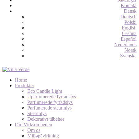
Kontakt
Dansk
Deutsch
Polski
English
Čeština
Español
Nederlands
Norsk
Svenska
Home
Produkter
Eco Candle Light
Uparfumerede fyrfadslys
Parfumerede fyrfadslys
Parfumerede stearinlys
Stearinlys
Dekorativt tilbehør
Om Virksomheden
Om os
Miljøpåvirkning