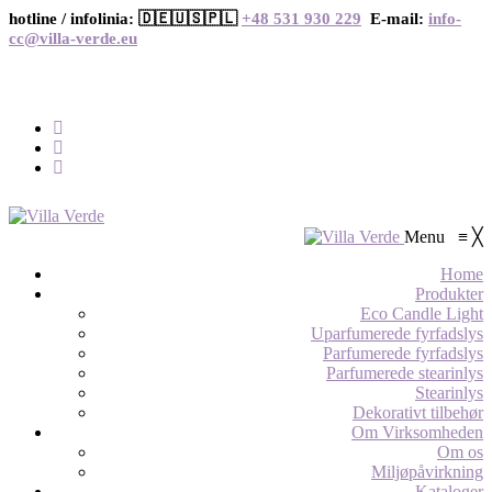
hotline / infolinia: 🇩🇪🇺🇸🇵🇱
+48 531 930 229
E-mail:
info-
cc@villa-verde.eu
Menu
≡
╳
Home
Produkter
Eco Candle Light
Uparfumerede fyrfadslys
Parfumerede fyrfadslys
Parfumerede stearinlys
Stearinlys
Dekorativt tilbehør
Om Virksomheden
Om os
Miljøpåvirkning
Kataloger