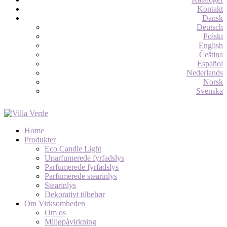
Kontakt
Dansk
Deutsch
Polski
English
Čeština
Español
Nederlands
Norsk
Svenska
Home
Produkter
Eco Candle Light
Uparfumerede fyrfadslys
Parfumerede fyrfadslys
Parfumerede stearinlys
Stearinlys
Dekorativt tilbehør
Om Virksomheden
Om os
Miljøpåvirkning