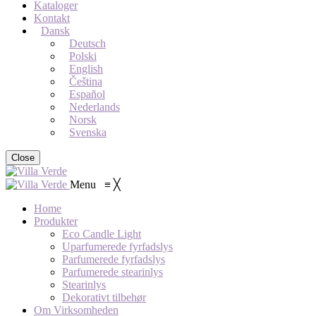
Kataloger
Kontakt
Dansk
Deutsch
Polski
English
Čeština
Español
Nederlands
Norsk
Svenska
Close
Menu
≡
╳
Home
Produkter
Eco Candle Light
Uparfumerede fyrfadslys
Parfumerede fyrfadslys
Parfumerede stearinlys
Stearinlys
Dekorativt tilbehør
Om Virksomheden