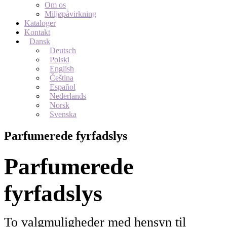
Om os
Miljøpåvirkning
Kataloger
Kontakt
Dansk
Deutsch
Polski
English
Čeština
Español
Nederlands
Norsk
Svenska
Parfumerede fyrfadslys
Parfumerede
fyrfadslys
To valgmuligheder med hensyn til