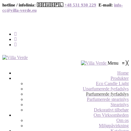
hotline / infolinia: 🇩🇪🇺🇸🇵🇱
+48 531 930 229
E-mail:
info-
cc@villa-verde.eu
Menu
≡
╳
Home
Produkter
Eco Candle Light
Uparfumerede fyrfadslys
Parfumerede fyrfadslys
Parfumerede stearinlys
Stearinlys
Dekorativt tilbehør
Om Virksomheden
Om os
Miljøpåvirkning
Kataloger