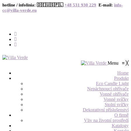
hotline / infolinia: 🇩🇪🇺🇸🇵🇱
+48 531 930 229
E-mail:
info-
cc@villa-verde.eu
Menu
≡
╳
Home
Produkt
Eco Candle Light
Nepáchnoucí ohřívače
Vonné ohřívače
Vonné svíčky
Stolní svíčky
Dekorativní příslušenství
O firmě
Vliv na životní prostředí
Katalogy
Kontakt