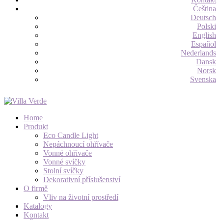
Čeština
Deutsch
Polski
English
Español
Nederlands
Dansk
Norsk
Svenska
Home
Produkt
Eco Candle Light
Nepáchnoucí ohřívače
Vonné ohřívače
Vonné svíčky
Stolní svíčky
Dekorativní příslušenství
O firmě
Vliv na životní prostředí
Katalogy
Kontakt