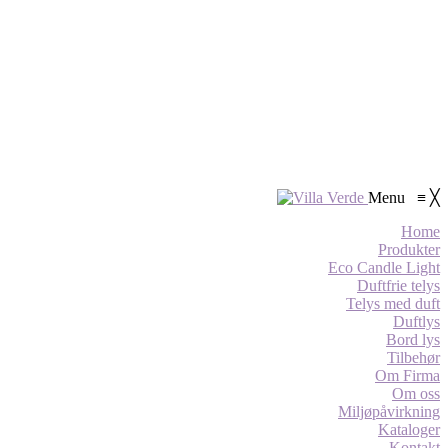
Menu
≡
╳
Home
Produkter
Eco Candle Light
Duftfrie telys
Telys med duft
Duftlys
Bord lys
Tilbehør
Om Firma
Om oss
Miljøpåvirkning
Kataloger
Kontakt