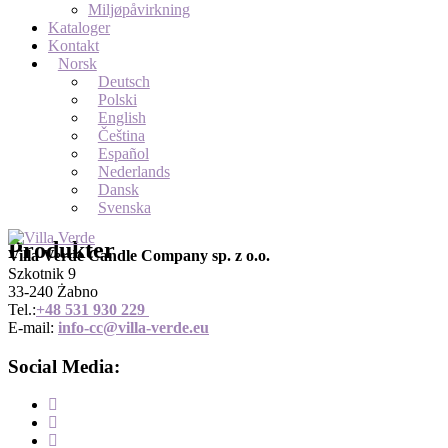
Miljøpåvirkning
Kataloger
Kontakt
Norsk
Deutsch
Polski
English
Čeština
Español
Nederlands
Dansk
Svenska
Produkter
Villa Verde Candle Company sp. z o.o.
Szkotnik 9
33-240 Żabno
Tel.:
+
48 531 930 229
E-mail:
info-cc@villa-verde.eu
Social Media: