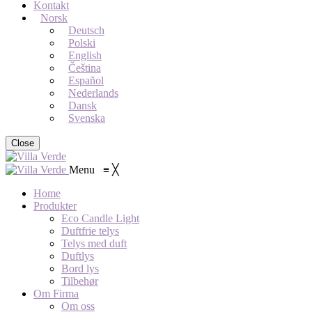
Kontakt
Norsk
Deutsch
Polski
English
Čeština
Español
Nederlands
Dansk
Svenska
Close
Menu
≡
╳
Home
Produkter
Eco Candle Light
Duftfrie telys
Telys med duft
Duftlys
Bord lys
Tilbehør
Om Firma
Om oss