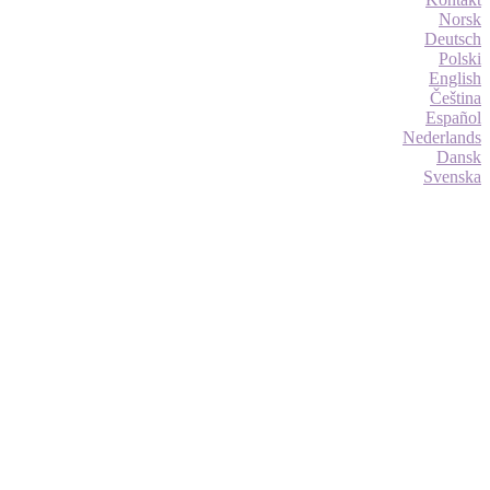
Norsk
Deutsch
Polski
English
Čeština
Español
Nederlands
Dansk
Svenska